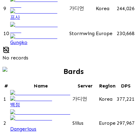
가디언
9
Korea
244,026
프사
10
Stormwing
Europe
230,668
Gungko
No records
Bards
#
Name
Server
Region
DPS
가디언
1
Korea
377,221
백점
2
Sillus
Europe
297,967
Dangerious