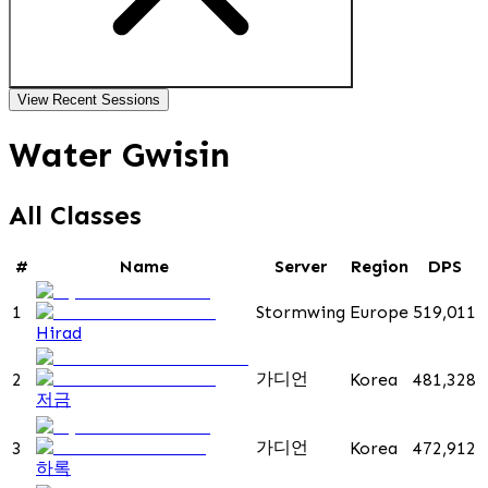
View Recent Sessions
Water Gwisin
All Classes
#
Name
Server
Region
DPS
1
Stormwing
Europe
519,011
Hirad
가디언
2
Korea
481,328
저금
가디언
3
Korea
472,912
하록