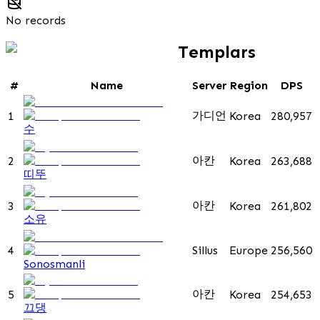
No records
Templars
#
Name
Server
Region
DPS
가디언
1
Korea
280,957
수
아칸
2
Korea
263,688
띠뚜
아칸
3
Korea
261,802
소유
4
Sillus
Europe
256,560
Sonosmanli
아칸
5
Korea
254,653
끄댕