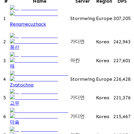
#
Name
Server
Region
DPS
1
Stormwing
Europe
307,205
Renamecuzhack
가디언
2
Korea
242,943
풍선
아칸
3
Korea
227,601
매
4
Stormwing
Europe
226,428
Zvatochna
가디언
5
Korea
221,376
고무
가디언
6
Korea
215,467
마술