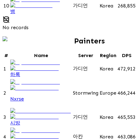
가디언
10
Korea
268,855
뱅
No records
Painters
#
Name
Server
Region
DPS
가디언
1
Korea
472,912
하록
2
Stormwing
Europe
466,244
Nxrse
가디언
3
Korea
465,553
시방
아칸
4
Korea
463,086