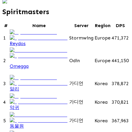
Spiritmasters
#
Name
Server
Region
DPS
1
Stormwing
Europe
471,372
Reydos
2
Odin
Europe
441,150
Omegga
가디언
3
Korea
378,872
알리
가디언
4
Korea
370,821
악귀
가디언
5
Korea
367,963
동물원