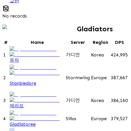
교란
No records
Gladiators
#
Name
Server
Region
DPS
가디언
1
Korea
424,995
유자
2
Stormwing
Europe
387,667
Stanbledore
가디언
3
Korea
386,160
제라프
4
Sillus
Europe
379,527
Gladiatoree