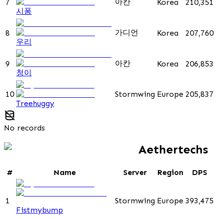
아칸
7
Korea
210,351
시퐁
가디언
8
Korea
207,760
우리
아칸
9
Korea
206,853
청이
10
Stormwing
Europe
205,837
Treehuggy
No records
Aethertechs
#
Name
Server
Region
DPS
1
Stormwing
Europe
393,475
Fistmybump