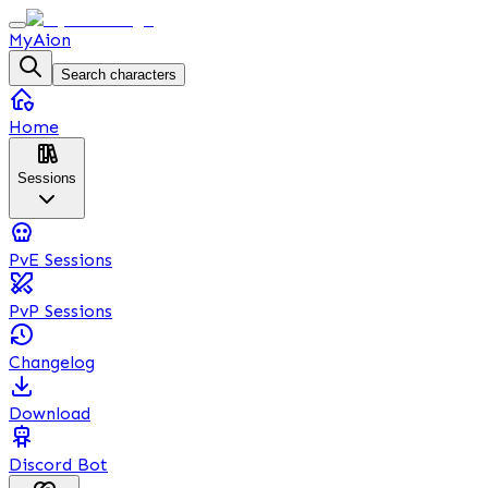
MyAion
Search characters
Home
Sessions
PvE Sessions
PvP Sessions
Changelog
Download
Discord Bot