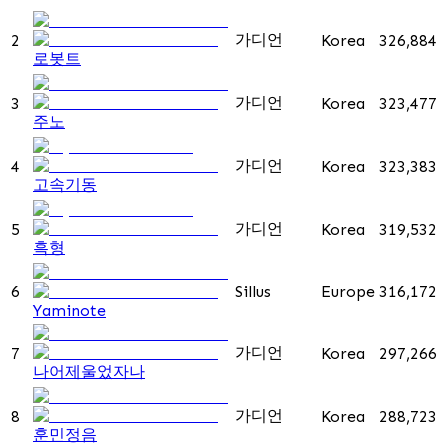
가디언
2
Korea
326,884
로봇트
가디언
3
Korea
323,477
주노
가디언
4
Korea
323,383
고속기동
가디언
5
Korea
319,532
흑형
6
Sillus
Europe
316,172
Yaminote
가디언
7
Korea
297,266
나어제울었자나
가디언
8
Korea
288,723
훈민정음