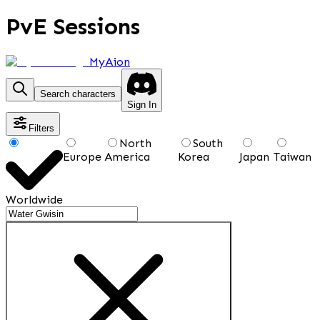
PvE Sessions
MyAion
Search characters
Sign In
Filters
North
South
Europe
America
Korea
Japan
Taiwan
Worldwide